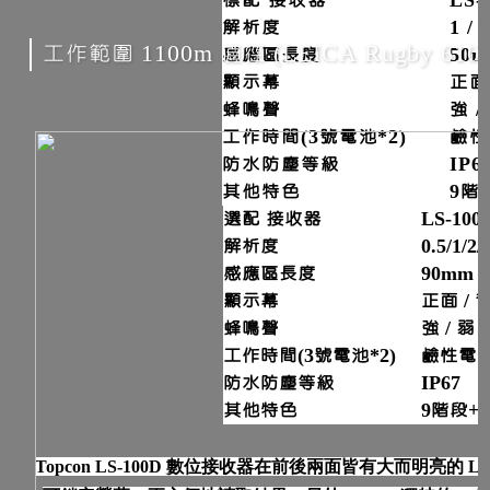
標配 接收器
LS-
解析度
1 
工作範圍 1100m 直徑 (LEICA Rugby 610
感應區長度
50
顯示幕
正面
蜂鳴聲
強 /
工作時間(3號電池*2)
鹼性
防水防塵等級
IP6
其他特色
9階
選配 接收器
LS-100
解析度
0.5/1/
感應區長度
90mm
顯示幕
正面 /
蜂鳴聲
強 / 弱 
工作時間(3號電池*2)
鹼性電池
防水防塵等級
IP67
其他特色
9階段+
Topcon LS-100D 數位接收器在前後兩面皆有大而明亮的