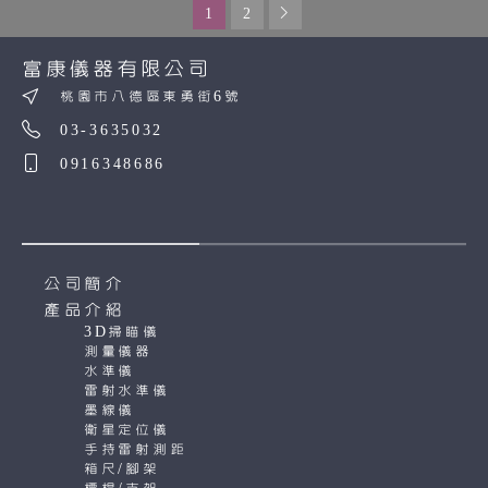
1
2
大小：
21L × 18W × 20H cm (8.3L ×
7.1W × 7.9T in)
富康儀器有限公司
重量：
3.1 kg (6.8 lbs)
桃園市八德區東勇街6號
03-3635032
0916348686
公司簡介
產品介紹
3D掃瞄儀
測量儀器
水準儀
雷射水準儀
墨線儀
衛星定位儀
手持雷射測距
箱尺/腳架