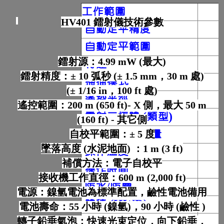
工作範圍
HV401 鐳射儀技術參數
自動定平精度
天花板水
自動定平範圍
●
鐳射源：
4.99 mW (最大)
轉速
鐳射精度：
± 10 弧秒 (± 1.5 mm，30 m 處)
掃描模式
地
●
(± 1/16 in，100 ft 處)
遙控半徑
遙控範圍：
200 m (650 ft)- X 側，最大 50 m
雷射二極體 (類型)
(160 ft) - 其它側
高
●
自校平範圍：
主機含電池重量
± 5 度
墜落高度 (水泥地面) ：
1 m (3 ft)
操作溫度
高
補償方法：
電子自校平
●
操作時間
接收機工作直徑：
600 m (2,000 ft)
防水/防塵
電源：
鎳氫電池為標準配置，鹼性電池備用
設定窗檯與
體積 (HWD)
●
電池壽命：
55 小時 (鎳氫)，90 小時 (鹼性 )
轉子鉛垂氣泡：
快速光束定位，向下鉛垂，
功能