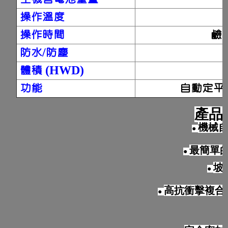
基礎開
●
操作溫度
操作時間
鹼
基
●
防水/防塵
體積 (HWD)
高
功能
自動定平
●
產品特
機械
●
最簡單
●
坡
●
高抗衝擊複合
●