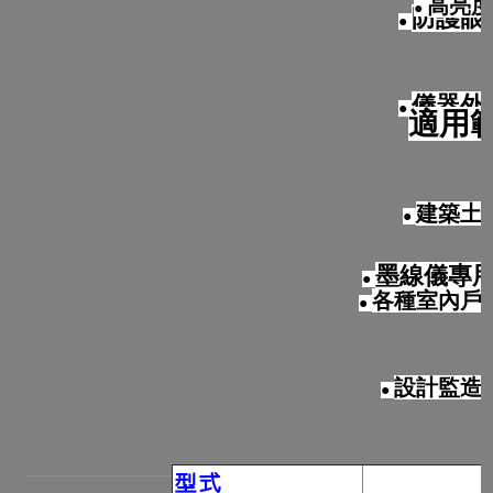
高亮度
●
防護眼鏡
●
儀器外箱
●
適用範
建築土
●
墨線儀專用
●
各種室內戶
●
設計監造
●
型式