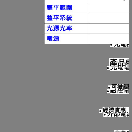
整平範圍
整平系統
紅光雷射主
●
光源光率
電源
充電器
●
產品特
充電電池
●
可微調
●
鹼性電池
●
經濟實惠、
●
外部電源
●