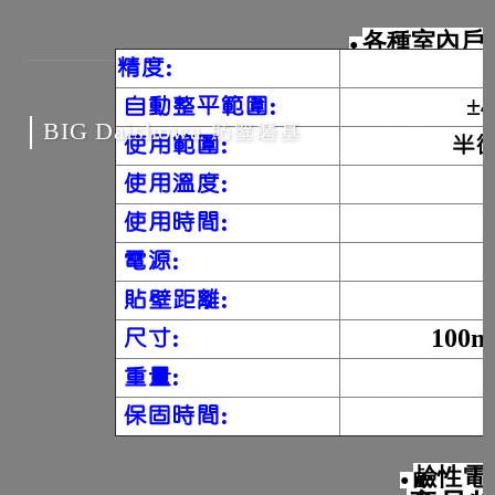
各種室內戶
●
精度:
自動整平範圍:
±
設計監造
BIG Daishowa 貼壁磨基
●
使用範圍:
半徑
使用溫度:
使用時間:
電源:
產品配
貼壁距離:
尺寸:
100m
重量:
紅光雷射主
●
保固時間:
鹼性電池
●