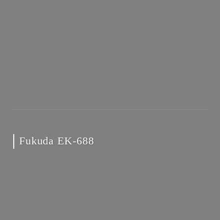
Fukuda EK-688