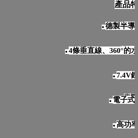
充電器
產品特
電池x
德製半導
●
護目鏡
4條垂直線、360°
●
7.4V
●
背帶x
電子式
●
高功
●