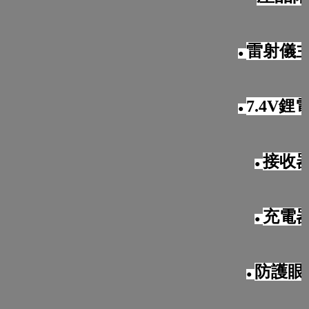
雷射儀主
●
7.4V鋰
●
接收器
●
充電器
●
防護眼鏡
●