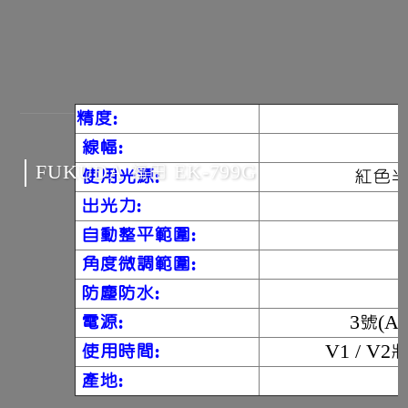
精度:
線幅:
FUKUDA 福田 EK-799G
使用光源:
紅色半
出光力:
自動整平範圍:
角度微調範圍:
防塵防水:
電源:
3號(A
使用時間:
V1 / 
產地: