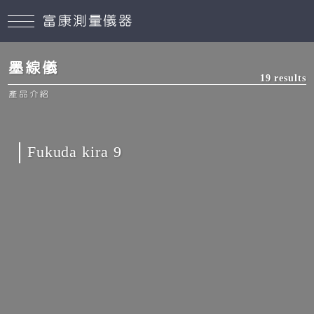
富康測量儀器
墨線儀
19 results
產品介紹
Fukuda kira 9