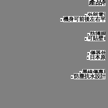
產品特
外部電源
●
機身可前後左右平
●
防護眼鏡
●
可貼壁1
●
儀器外箱
●
日本原
●
墨線儀專用
●
防塵抗水設計
●