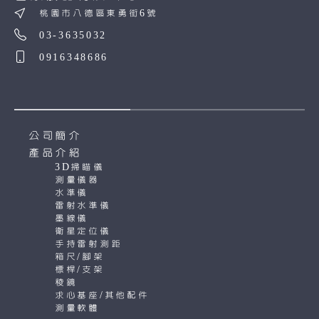
桃園市八德區東勇街6號
03-3635032
0916348686
精度
自動整平範圍
補償器
公司簡介
工作溫度
產品介紹
使用範圍
3D掃瞄儀
測量儀器
重量
水準儀
雷射水準儀
墨線儀
衛星定位儀
手持雷射測距
箱尺/腳架
標桿/支架
稜鏡
求心基座/其他配件
測量軟體