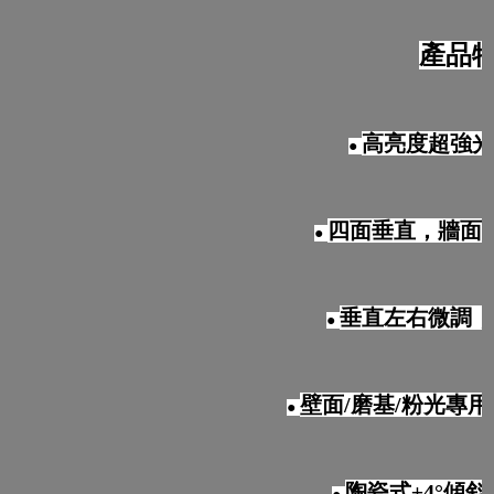
產品特
高亮度超強光
●
四面垂直，牆面照
●
垂直左右微調，
●
壁面/磨基/粉光專
●
陶瓷式±4°傾