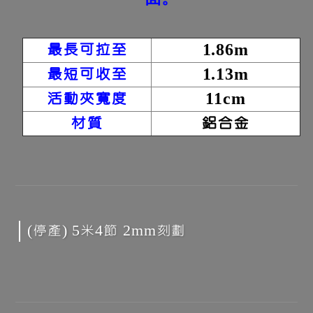
最長可拉至
1.86m
最短可收至
1.13m
活動夾寬度
11cm
材質
鋁合金
(停產) 5米4節 2mm刻劃