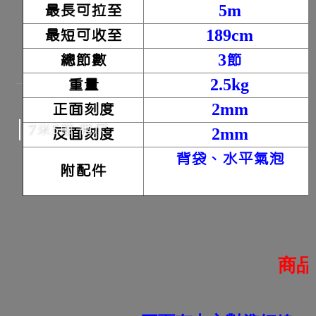
最長可拉至
5m
最短可收至
189cm
總節數
3節
重量
2.5kg
正面刻度
2mm
7米5節 箱尺
反面刻度
2mm
背袋、水平氣泡
附配件
商品