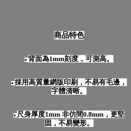
商品特色
背面為1mm刻度，可測高。
●
採用高質量網版印刷，不易有毛邊，
●
字體清晰。
尺身厚度1mm 非仿間0.8mm，更堅
●
固，不易變形。