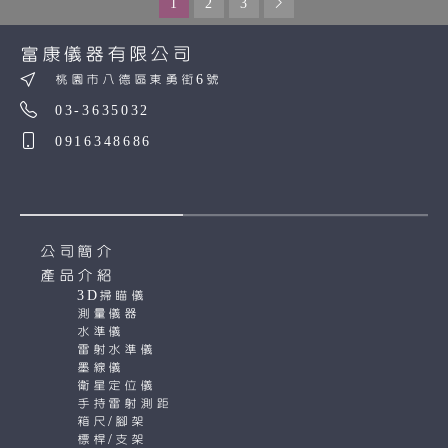
搖桿可伸縮:
1
2
3
中心固定螺絲:
富康儀器有限公司
重量:
桃園市八德區東勇街6號
產地:
03-3635032
0916348686
公司簡介
產品介紹
3D掃瞄儀
測量儀器
水準儀
雷射水準儀
墨線儀
衛星定位儀
手持雷射測距
箱尺/腳架
標桿/支架