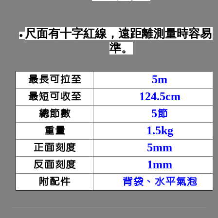
尺面有十字紅線，遠距離測量時容易
●
準。
最長可拉至
5m
最短可收至
124.5cm
總節數
5節
重量
1.5kg
正面刻度
5mm
反面刻度
1mm
附配件
背袋、水平氣泡