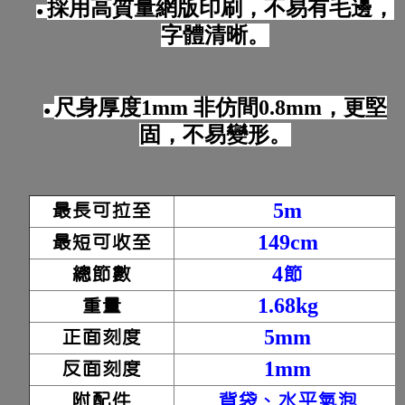
採用高質量網版印刷，不易有毛邊，
●
字體清晰。
尺身厚度1mm 非仿間0.8mm，更堅
●
固，不易變形。
最長可拉至
5m
最短可收至
149cm
總節數
4節
重量
1.68kg
正面刻度
5mm
反面刻度
1mm
附配件
背袋、水平氣泡