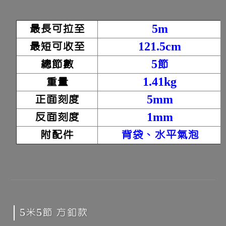
最長可拉至
5m
最短可收至
121.5cm
總節數
5節
重量
1.41kg
正面刻度
5mm
反面刻度
1mm
附配件
背袋、水平氣泡
5米5節 方釦款